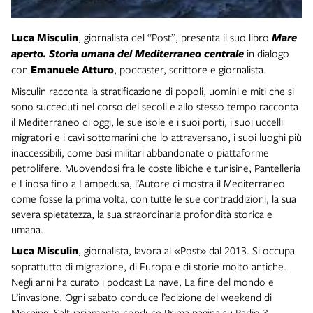
Luca Misculin
, giornalista del “Post”, presenta il suo libro
Mare
aperto. Storia umana del Mediterraneo centrale
in dialogo
con
Emanuele Atturo
, podcaster, scrittore e giornalista.
Misculin racconta la stratificazione di popoli, uomini e miti che si
sono succeduti nel corso dei secoli e allo stesso tempo racconta
il Mediterraneo di oggi, le sue isole e i suoi porti, i suoi uccelli
migratori e i cavi sottomarini che lo attraversano, i suoi luoghi più
inaccessibili, come basi militari abbandonate o piattaforme
petrolifere. Muovendosi fra le coste libiche e tunisine, Pantelleria
e Linosa fino a Lampedusa, l’Autore ci mostra il Mediterraneo
come fosse la prima volta, con tutte le sue contraddizioni, la sua
severa spietatezza, la sua straordinaria profondità storica e
umana.
Luca Misculin
, giornalista, lavora al «Post» dal 2013. Si occupa
soprattutto di migrazione, di Europa e di storie molto antiche.
Negli anni ha curato i podcast La nave, La fine del mondo e
L’invasione. Ogni sabato conduce l’edizione del weekend di
Morning. Saltuariamente conduce Prima pagina su Radio 3.