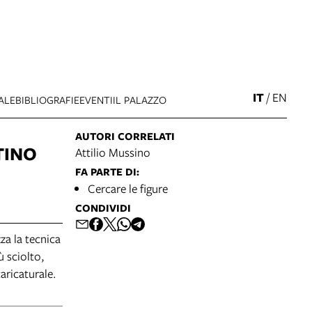
IT
/
EN
ALE
BIBLIOGRAFIE
EVENTI
IL PALAZZO
AUTORI CORRELATI
TINO
Attilio Mussino
FA PARTE DI:
Cercare le figure
CONDIVIDI
za la tecnica
ù sciolto,
aricaturale.