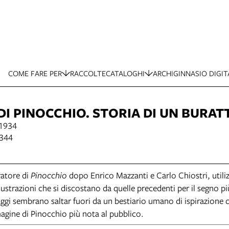
COME FARE PER
RACCOLTE
CATALOGHI
ARCHIGINNASIO DIGIT
DI PINOCCHIO. STORIA DI UN BURAT
 1934
.344
ratore di
Pinocchio
dopo Enrico Mazzanti e Carlo Chiostri, utiliz
llustrazioni che si discostano da quelle precedenti per il segno pi
ggi sembrano saltar fuori da un bestiario umano di ispirazione c
agine di Pinocchio più nota al pubblico.