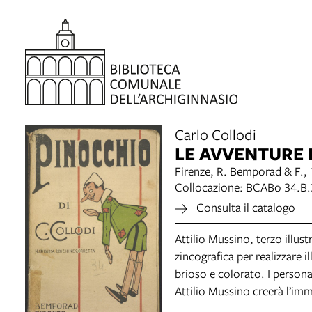
item 1 of 5
Carlo Collodi
LE AVVENTURE 
Firenze, R. Bemporad & F.,
Collocazione: BCABo 34.B
Consulta il catalogo
Attilio Mussino, terzo illust
zincografica per realizzare i
brioso e colorato. I persona
Attilio Mussino creerà l’imm