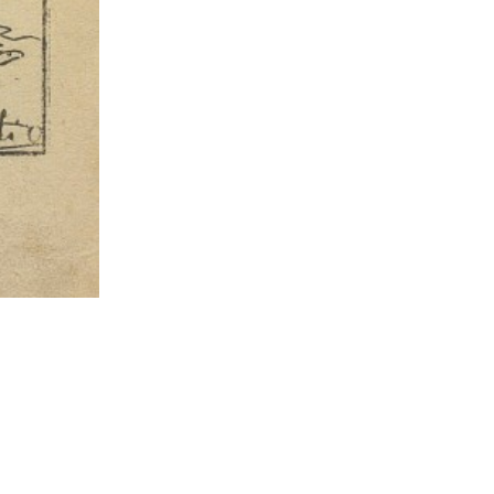
Le avventure di Pinocchio
Illustrazione p. 65: «La città “Acchiappa-citrulli”».
Si ringrazia il Museo Attilio Mussino a Vernante per l’autorizzazione a