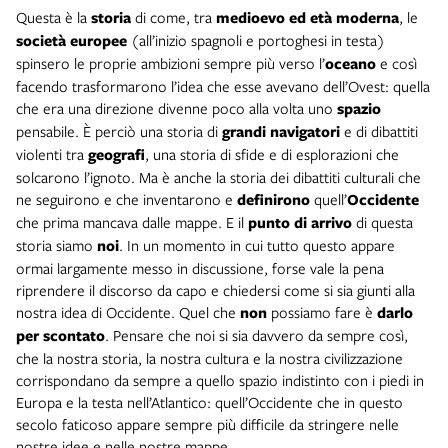
Questa è la
storia
di come, tra
medioevo ed età moderna
, le
società europee
(all’inizio spagnoli e portoghesi in testa)
spinsero le proprie ambizioni sempre più verso l’
oceano
e così
facendo trasformarono l’idea che esse avevano dell’Ovest: quella
che era una direzione divenne poco alla volta uno
spazio
pensabile. È perciò una storia di
grandi navigatori
e di dibattiti
violenti tra
geografi
, una storia di sfide e di esplorazioni che
solcarono l’ignoto. Ma è anche la storia dei dibattiti culturali che
ne seguirono e che inventarono e
definirono
quell’
Occidente
che prima mancava dalle mappe. E il
punto di arrivo
di questa
storia siamo
noi
. In un momento in cui tutto questo appare
ormai largamente messo in discussione, forse vale la pena
riprendere il discorso da capo e chiedersi come si sia giunti alla
nostra idea di Occidente. Quel che
non
possiamo fare è
darlo
per scontato
. Pensare che noi si sia davvero da sempre così,
che la nostra storia, la nostra cultura e la nostra civilizzazione
corrispondano da sempre a quello spazio indistinto con i piedi in
Europa e la testa nell’Atlantico: quell’Occidente che in questo
secolo faticoso appare sempre più difficile da stringere nelle
nostre idee e nelle nostre mappe.