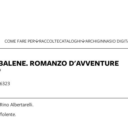
COME FARE PER
RACCOLTE
CATALOGHI
ARCHIGINNASIO DIGIT
I BALENE. ROMANZO D'AVVENTURE
9
.6323
Rino Albertarelli.
ffolente.