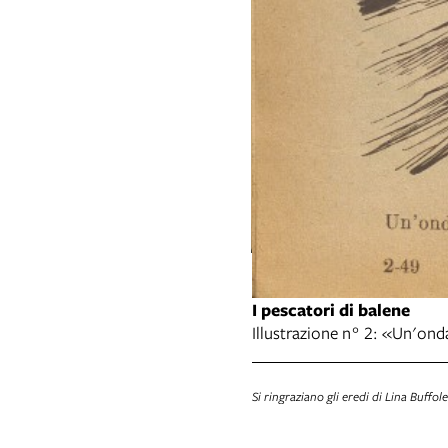
er... (pag. 77)».
I pescatori di balene
Illustrazione n° 2: «Un'onda
Si ringraziano gli eredi di Lina Buffole