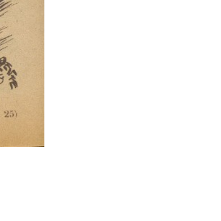
I pescatori di balene
Illustrazione n° 4: «...si trovarono dinanzi una fo
Si ringraziano gli eredi di Lina Buffolente per l’autorizzazione all’util