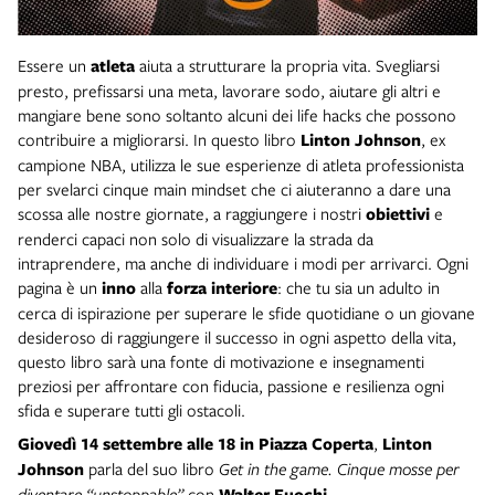
Essere un
atleta
aiuta a strutturare la propria vita. Svegliarsi
presto, prefissarsi una meta, lavorare sodo, aiutare gli altri e
mangiare bene sono soltanto alcuni dei life hacks che possono
contribuire a migliorarsi. In questo libro
Linton Johnson
, ex
campione NBA, utilizza le sue esperienze di atleta professionista
per svelarci cinque main mindset che ci aiuteranno a dare una
scossa alle nostre giornate, a raggiungere i nostri
obiettivi
e
renderci capaci non solo di visualizzare la strada da
intraprendere, ma anche di individuare i modi per arrivarci. Ogni
pagina è un
inno
alla
forza interiore
: che tu sia un adulto in
cerca di ispirazione per superare le sfide quotidiane o un giovane
desideroso di raggiungere il successo in ogni aspetto della vita,
questo libro sarà una fonte di motivazione e insegnamenti
preziosi per affrontare con fiducia, passione e resilienza ogni
sfida e superare tutti gli ostacoli.
Giovedì 14 settembre
alle 18 in Piazza Coperta
,
Linton
Johnson
parla del suo libro
Get in the game. Cinque mosse per
diventare “unstoppable”
con
Walter Fuochi