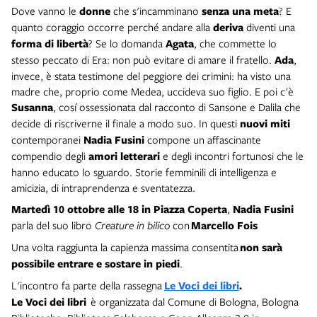
Dove vanno le
donne
che s'incamminano
senza una meta
? E
quanto coraggio occorre perché andare alla
deriva
diventi una
forma di libertà
? Se lo domanda
Agata
, che commette lo
stesso peccato di Era: non può evitare di amare il fratello.
Ada
,
invece, è stata testimone del peggiore dei crimini: ha visto una
madre che, proprio come Medea, uccideva suo figlio. E poi c'è
Susanna
, cosí ossessionata dal racconto di Sansone e Dalila che
decide di riscriverne il finale a modo suo. In questi
nuovi miti
contemporanei
Nadia Fusini
compone un affascinante
compendio degli
amori letterari
e degli incontri fortunosi che le
hanno educato lo sguardo. Storie femminili di intelligenza e
amicizia, di intraprendenza e sventatezza.
Martedì 10 ottobre
alle 18 in Piazza Coperta
,
Nadia Fusini
parla del suo libro
Creature in bilico
con
Marcello Fois
Una volta raggiunta la capienza massima consentita
non sarà
possibile entrare e sostare in piedi
.
L'incontro fa parte della rassegna
Le Voci dei libri
.
Le Voci dei libri
è organizzata dal Comune di Bologna, Bologna