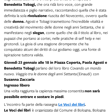
Benedetta Tobagi,
che ora ridà loro voce, con grande
immediatezza e piglio narrativo, raccontandoci quella che è stata
definita la sola
rivoluzione
riuscita del Novecento, ovvero quella
delle
donne.
Agosti e Tobagi trasmettono l’incredibile vitalità e
creatività del movimento delle donne negli anni Settanta, che si
manifestano negli
slogan
, come quello che dà il titolo al libro, nei
pupazzi che portano ai cortei, nelle pratiche di self help e nei
girotondi. La gioia di una stagione dirompente che ha
conquistato alcuni dei diritti di cui godiamo oggi, una fonte di
ispirazione tuttora valida.
Giovedì 23 gennaio
alle 18 in Piazza Coperta,
Paola Agosti e
Benedetta Tobagi
parlano del loro libro
Covando un mondo
nuovo. Viaggio tra le donne degli anni Settanta
(Einaudi) con
Susanna Zaccaria
Ingresso libero
Una volta raggiunta la capienza massima consentita
non sarà
possibile entrare e sostare in piedi
.
L'incontro fa parte della rassegna
Le Voci dei libri
.
Le Voci dei libri
è organizzata dal Comune di Bologna, Bologna