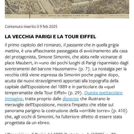
Contenuto inserito il 9 feb 2025
LA VECCHIA PARIGI E LA TOUR EIFFEL
Il primo capitolo del romanzo,
Il passante che in quella grigia
mattina
, è una affascinante passeggiata di avvicinamento alla casa
del protagonista, Simone Simonini, che abita nelle vicinanze di
place Maubert, in «uno dei pochi luoghi di Parigi risparmiato dagli
sventramenti del barone Haussmann» (p. 7). La nostalgia per la
vecchia città viene espressa da Simonini poche pagine dopo,
acuita dai nuovi stravolgimenti apportati alla topografia della
capitale dall’Esposizione del 1889 e in particolare da «quel
temperamatite della Tour Eiffel» (p. 29).
Questa spettacolare
immagine
, tratta proprio dalle
dispense
che illustrano le
meraviglie dell’Esposizione, mostra l’impatto che ebbe sul
panorama parigino la costruzione della «orribile torre» (p. 410)
che, agli occhi di Simonini, ha l’ulteriore difetto di essere stata
progettata da un ebreo.