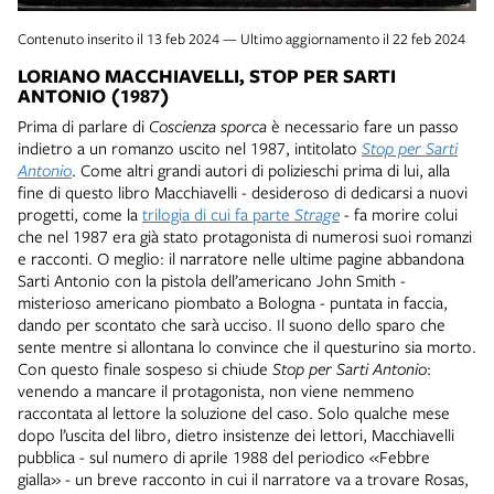
Contenuto inserito il 13 feb 2024 — Ultimo aggiornamento il 22 feb 2024
LORIANO MACCHIAVELLI, STOP PER SARTI
ANTONIO (1987)
Prima di parlare di
Coscienza sporca
è necessario fare un passo
indietro a un romanzo uscito nel 1987, intitolato
Stop per Sarti
Antonio
. Come altri grandi autori di polizieschi prima di lui, alla
fine di questo libro Macchiavelli - desideroso di dedicarsi a nuovi
progetti, come la
trilogia di cui fa parte
Strage
- fa morire colui
che nel 1987 era già stato protagonista di numerosi suoi romanzi
e racconti. O meglio: il narratore nelle ultime pagine abbandona
Sarti Antonio con la pistola dell’americano John Smith -
misterioso americano piombato a Bologna - puntata in faccia,
dando per scontato che sarà ucciso. Il suono dello sparo che
sente mentre si allontana lo convince che il questurino sia morto.
Con questo finale sospeso si chiude
Stop per Sarti Antonio
:
venendo a mancare il protagonista, non viene nemmeno
raccontata al lettore la soluzione del caso. Solo qualche mese
dopo l’uscita del libro, dietro insistenze dei lettori, Macchiavelli
pubblica - sul numero di aprile 1988 del periodico «Febbre
gialla» - un breve racconto in cui il narratore va a trovare Rosas,