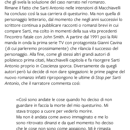
che gli svela la soluzione del caso narrato nel romanzo.
Rimane il fatto che Sarti Antonio nelle intenzioni di Macchiavelli
ha concluso così la sua carriera di questurino. Ma non quella di
personaggio letterario, dal momento che negli anni successivi lo
scrittore continua a pubblicare racconti o romanzi brevi in cui
compare Sarti, ma colto in momenti della sua vita precedenti
l’incontro fatale con John Smith. A partire dal 1991 poi la RAI
manda in onda la prima serie TV con protagonista Gianni Cavina
(di cui parleremo prossimamente) che rilancia il successo del
personaggio. Alla fine, come gli stessi altri grandi autori di
poliziesco prima citati, Macchiavelli capitola e fa risorgere Sarti
Antonio proprio in
Coscienza sporca
. Diversamente da quegli
autori però lui decide di non dare spiegazioni: le prime pagine del
nuovo romanzo infatti ripropongono le ultime di
Stop per Sarti
Antonio
, che il narratore commenta così:
«Così sono andate le cose quando ho deciso di non
guardare in faccia la morte del mio questurino. Mi
stava troppo a cuore per vederlo morire.
Ma non è andata come avevo immaginato e me lo
sono ritrovato dinanzi e da quel momento ho deciso
che le cose non sono come appaiono. Mi è rimasta