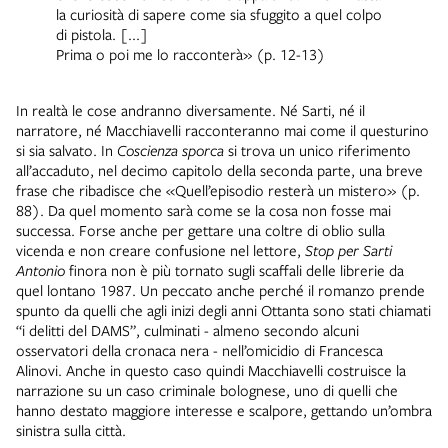
la curiosità di sapere come sia sfuggito a quel colpo
di pistola. [...]
Prima o poi me lo racconterà» (p. 12-13)
In realtà le cose andranno diversamente. Né Sarti, né il
narratore, né Macchiavelli racconteranno mai come il questurino
si sia salvato. In
Coscienza sporca
si trova un unico riferimento
all’accaduto, nel decimo capitolo della seconda parte, una breve
frase che ribadisce che «Quell’episodio resterà un mistero» (p.
88). Da quel momento sarà come se la cosa non fosse mai
successa. Forse anche per gettare una coltre di oblio sulla
vicenda e non creare confusione nel lettore,
Stop per Sarti
Antonio
finora non è più tornato sugli scaffali delle librerie da
quel lontano 1987. Un peccato anche perché il romanzo prende
spunto da quelli che agli inizi degli anni Ottanta sono stati chiamati
“i delitti del DAMS”, culminati - almeno secondo alcuni
osservatori della cronaca nera - nell’omicidio di Francesca
Alinovi. Anche in questo caso quindi Macchiavelli costruisce la
narrazione su un caso criminale bolognese, uno di quelli che
hanno destato maggiore interesse e scalpore, gettando un’ombra
sinistra sulla città.