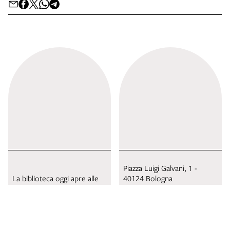
Piazza Luigi Galvani, 1 -
La biblioteca oggi apre alle
40124 Bologna
09:00 e chiude alle 14:00.
Tel:
0512196611
Domani sarà chiusa.
archiginnasio@comune.bolo
Leggi tutti gli orari.
gna.it