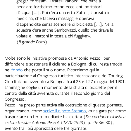
gregari fortissimi, i fratelli Panozzi, che oltre a
pedalare fortissimo erano eccellenti portatori
d’acqua [...]. Poi c’era un certo Zuffoli, laureato in
medicina, che faceva i massaggi e operava
d’appendicite senza scendere di bicicletta [...]. Nella
squadra c’era anche Sambovazzi, quello che tirava le
volate e i mattoni in testa a chi fuggiva».
(
Il grande Pozzi
)
Molte sono le iniziative promosse da Antonio Pezzoli per
diffondere e sostenere il ciclismo a Bologna, di cui resta traccia
nel
fondo
che porta il suo nome. Ricordiamo qui la
partecipazione al Congresso turistico internazionale del Touring
Club Italiano avvenuto a Bologna tra il 25 e il 27 maggio del 1901.
L’immagine coglie un momento della sfilata di biciclette per il
centro della città avvenuta durante il secondo giorno del
Congresso.
Pezzoli ha preso parte attiva alla costruzione di queste giornate,
organizzando, come
scrive il nipote Stefano
, «una gara per come
trasportare un ferito mediante bicicletta» (
Da corridore ciclista a
ciclista turista: Antonio Pezzoli (1870-1943)
, p. 25-36: 30),
evento tra i più apprezzati delle tre giornate.