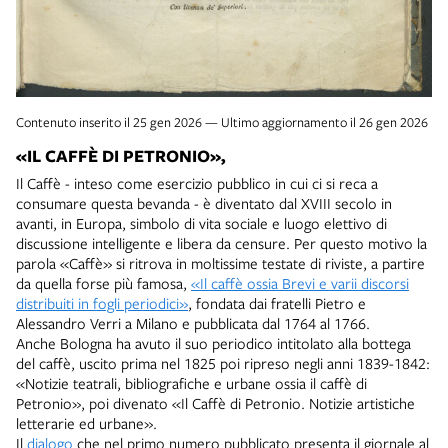
Contenuto inserito il 25 gen 2026 — Ultimo aggiornamento il 26 gen 2026
«IL CAFFÈ DI PETRONIO»,
Il Caffè - inteso come esercizio pubblico in cui ci si reca a
consumare questa bevanda - è diventato dal XVIII secolo in
avanti, in Europa, simbolo di vita sociale e luogo elettivo di
discussione intelligente e libera da censure. Per questo motivo la
parola «Caffè» si ritrova in moltissime testate di riviste, a partire
da quella forse più famosa,
«Il caffè ossia Brevi e varii discorsi
distribuiti in fogli periodici»
, fondata dai fratelli Pietro e
Alessandro Verri a Milano e pubblicata dal 1764 al 1766.
Anche Bologna ha avuto il suo periodico intitolato alla bottega
del caffè, uscito prima nel 1825 poi ripreso negli anni 1839-1842:
«Notizie teatrali, bibliografiche e urbane ossia il caffè di
Petronio», poi divenato «Il Caffè di Petronio. Notizie artistiche
letterarie ed urbane».
Il
dialogo
che nel primo numero pubblicato presenta il giornale al