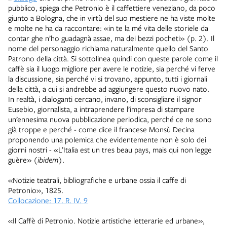
pubblico, spiega che Petronio è il caffettiere veneziano, da poco
giunto a Bologna, che in virtù del suo mestiere ne ha viste molte
e molte ne ha da raccontare: «in te la mé vita delle storiele da
contar ghe n’ho guadagnà assae, ma dei bezzi pocheti» (p. 2). Il
nome del personaggio richiama naturalmente quello del Santo
Patrono della città. Si sottolinea quindi con queste parole come il
caffè sia il luogo migliore per avere le notizie, sia perché vi ferve
la discussione, sia perché vi si trovano, appunto, tutti i giornali
della città, a cui si andrebbe ad aggiungere questo nuovo nato.
In realtà, i dialoganti cercano, invano, di sconsigliare il signor
Eusebio, giornalista, a intraprendere l’impresa di stampare
un’ennesima nuova pubblicazione periodica, perché ce ne sono
già troppe e perché - come dice il francese Monsù Decina
proponendo una polemica che evidentemente non è solo dei
giorni nostri - «L’Italia est un tres beau pays, mais qui non legge
guère» (
ibidem
).
«Notizie teatrali, bibliografiche e urbane ossia il caffe di
Petronio», 1825.
Collocazione: 17. R. IV. 9
«Il Caffè di Petronio. Notizie artistiche letterarie ed urbane»,