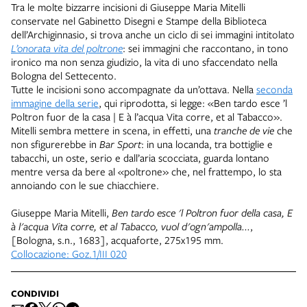
Tra le molte bizzarre incisioni di Giuseppe Maria Mitelli
conservate nel Gabinetto Disegni e Stampe della Biblioteca
dell’Archiginnasio, si trova anche un ciclo di sei immagini intitolato
L’onorata vita del poltrone
: sei immagini che raccontano, in tono
ironico ma non senza giudizio, la vita di uno sfaccendato nella
Bologna del Settecento.
Tutte le incisioni sono accompagnate da un’ottava. Nella
seconda
immagine della serie
, qui riprodotta, si legge: «Ben tardo esce ’l
Poltron fuor de la casa | E à l’acqua Vita corre, et al Tabacco».
Mitelli sembra mettere in scena, in effetti, una
tranche de vie
che
non sfigurerebbe in
Bar Sport
: in una locanda, tra bottiglie e
tabacchi, un oste, serio e dall’aria scocciata, guarda lontano
mentre versa da bere al «poltrone» che, nel frattempo, lo sta
annoiando con le sue chiacchiere.
Giuseppe Maria Mitelli,
Ben tardo esce 'l Poltron fuor della casa, E
à l'acqua Vita corre, et al Tabacco, vuol d'ogn'ampolla...
,
[Bologna, s.n., 1683], acquaforte, 275x195 mm.
Collocazione: Goz.1/III 020
CONDIVIDI