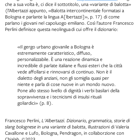
che a sua volta è, ci dice il sottotitolo, una «variante di balotta»
(l’Albertazzi appunto, «Balotta intercontinentale formatasi a
Bologna e parlante la lingua A[lbertazzi]», p. 17) di come
parlano i giovani nel capoluogo emiliano. Così l’autore Francesco
Perlini definisce questa neolingua di cui offre il dizionario:
«Il gergo urbano giovanile a Bologna è
estremamente caratteristico, diffuso,
personalizzabile. È una reazione dinamica e
incredibile di parlate italiane e flussi esteri che la città
vede affollarsi e rinnovarsi di continuo. Non è il
dialetto degli anziani, non gli somiglia quasi per
niente e parla di cose nuove in un mondo nuovo.
Pone allo stesso livello di dignità i verbi basilari della
sopravvivenza e i tecnicismi di insulsi rituali
goliardici» (p. 8).
Francesco Perlini,
L'Albertazzi. Dizionario, grammatica, storie di
slang bolognese in una variante di balotta
, illustrazioni di Valeria
Cavallone e Lufo, Bologna, Pendragon, in collaborzione con
Chialab, ©2023.