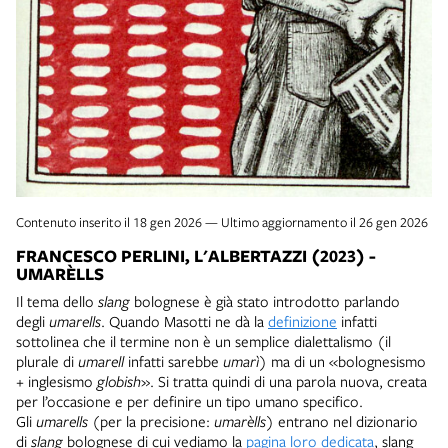
Contenuto inserito il 18 gen 2026 — Ultimo aggiornamento il 26 gen 2026
FRANCESCO PERLINI, L'ALBERTAZZI (2023) -
UMARÈLLS
Il tema dello
slang
bolognese è già stato introdotto parlando
degli
umarells
. Quando Masotti ne dà la
definizione
infatti
sottolinea che il termine non è un semplice dialettalismo (il
plurale di
umarell
infatti sarebbe
umarì
) ma di un «bolognesismo
+ inglesismo
globish
». Si tratta quindi di una parola nuova, creata
per l’occasione e per definire un tipo umano specifico.
Gli
umarells
(per la precisione:
umarèlls
) entrano nel dizionario
di
slang
bolognese di cui vediamo la
pagina loro dedicata
, slang