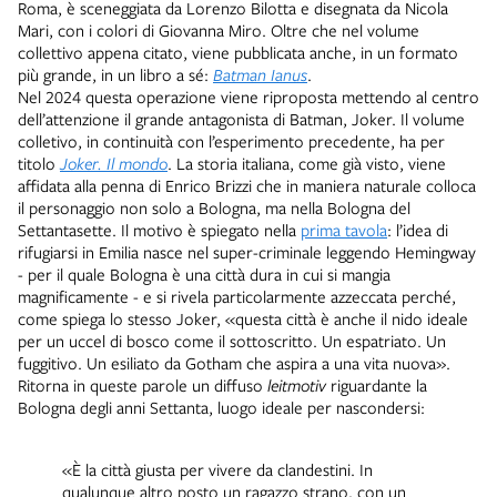
Roma, è sceneggiata da Lorenzo Bilotta e disegnata da Nicola
Mari, con i colori di Giovanna Miro. Oltre che nel volume
collettivo appena citato, viene pubblicata anche, in un formato
più grande, in un libro a sé:
Batman Ianus
.
Nel 2024 questa operazione viene riproposta mettendo al centro
dell’attenzione il grande antagonista di Batman, Joker. Il volume
colletivo, in continuità con l’esperimento precedente, ha per
titolo
Joker. Il mondo
. La storia italiana, come già visto, viene
affidata alla penna di Enrico Brizzi che in maniera naturale colloca
il personaggio non solo a Bologna, ma nella Bologna del
Settantasette. Il motivo è spiegato nella
prima tavola
: l’idea di
rifugiarsi in Emilia nasce nel super-criminale leggendo Hemingway
- per il quale Bologna è una città dura in cui si mangia
magnificamente - e si rivela particolarmente azzeccata perché,
come spiega lo stesso Joker, «questa città è anche il nido ideale
per un uccel di bosco come il sottoscritto. Un espatriato. Un
fuggitivo. Un esiliato da Gotham che aspira a una vita nuova».
Ritorna in queste parole un diffuso
leitmotiv
riguardante la
Bologna degli anni Settanta, luogo ideale per nascondersi:
«È la città giusta per vivere da clandestini. In
qualunque altro posto un ragazzo strano, con un