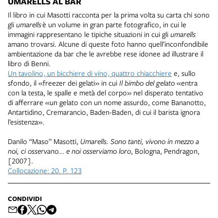
UMARELLS AL BAR
Il libro in cui Masotti racconta per la prima volta su carta chi sono
gli
umarells
è un volume in gran parte fotografico, in cui le
immagini rappresentano le tipiche situazioni in cui gli
umarells
amano trovarsi. Alcune di queste foto hanno quell’inconfondibile
ambientazione da bar che le avrebbe rese idonee ad illustrare il
libro di Benni.
Un tavolino, un bicchiere di vino, quattro chiacchiere
e, sullo
sfondo, il «freezer dei gelati» in cui
Il bimbo del gelato
«entra
con la testa, le spalle e metà del corpo» nel disperato tentativo
di afferrare «un gelato con un nome assurdo, come Bananotto,
Antartidino, Cremarancio, Baden-Baden, di cui il barista ignora
l’esistenza».
Danilo “Maso” Masotti,
Umarells. Sono tanti, vivono in mezzo a
noi, ci osservano... e noi osserviamo loro
, Bologna, Pendragon,
[2007].
Collocazione: 20. P. 123
CONDIVIDI