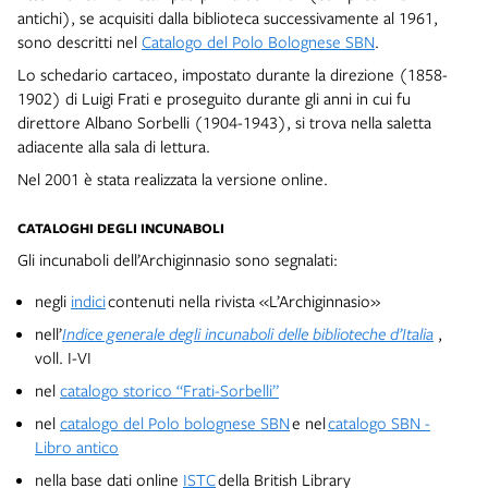
antichi), se acquisiti dalla biblioteca successivamente al 1961,
sono descritti nel
Catalogo del Polo Bolognese SBN
.
Lo schedario cartaceo, impostato durante la direzione (1858-
1902) di Luigi Frati e proseguito durante gli anni in cui fu
direttore Albano Sorbelli (1904-1943), si trova nella saletta
adiacente alla sala di lettura.
Nel 2001 è stata realizzata la versione online.
CATALOGHI DEGLI INCUNABOLI
Gli incunaboli dell’Archiginnasio sono segnalati:
negli
indici
contenuti nella rivista «L’Archiginnasio»
nell’
Indice generale degli incunaboli delle biblioteche d’Italia
,
voll. I-VI
nel
catalogo storico “Frati-Sorbelli”
nel
catalogo del Polo bolognese SBN
e nel
catalogo SBN -
Libro antico
nella base dati online
ISTC
della British Library