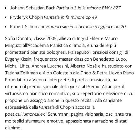
Johann Sebastian Bach
Partita n.3 in la minore BWV 827
Fryderyk Chopin
Fantasia in fa minore op.49
Robert Schumann
Humoreske in si bemolle maggiore op.20
Sofia Donato, classe 2005, allieva di Ingrid Fliter e Mauro
Minguzzi all’Accademia Pianistica di Imola, è una delle più
promettenti pianiste bolognesi. Ha seguito i preziosi consigli di
Evgeny Kissin, frequentato master class con Benedetto Lupo,
Michail Lifits, Andrea Lucchesini, Alberto Nosè e ha studiato con
Tatiana Zelikman e Alon Goldstein alla Theo & Petra Lieven Piano
Foundation a Vienna. Interprete di poetica musicalità, ha
ottenuto il premio speciale della giuria al Premio Alkan per il
virtuosismo pianistico romantico, suo repertorio d’elezione di cui
propone un assaggio anche in questo recital. Alla cangiante
espressività della
Fantasia
di Chopin accosta la
poetica
Humoreske
di Schumann, pagina visionaria, oscillante tra
molteplici sfumature emotive, appassionata narrazione di stati
d’animo.