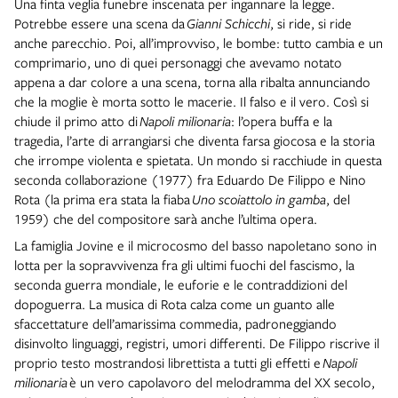
Una finta veglia funebre inscenata per ingannare la legge.
Potrebbe essere una scena da
Gianni Schicchi
, si ride, si ride
anche parecchio. Poi, all’improvviso, le bombe: tutto cambia e un
comprimario, uno di quei personaggi che avevamo notato
appena a dar colore a una scena, torna alla ribalta annunciando
che la moglie è morta sotto le macerie. Il falso e il vero. Così si
chiude il primo atto di
Napoli milionaria
: l’opera buffa e la
tragedia, l’arte di arrangiarsi che diventa farsa giocosa e la storia
che irrompe violenta e spietata.
Un mondo si racchiude in questa
seconda collaborazione (1977) fra Eduardo De Filippo e Nino
Rota (la prima era stata la fiaba
Uno scoiattolo in gamba
, del
1959) che del compositore sarà anche l’ultima opera.
La famiglia Jovine e il microcosmo del basso napoletano sono in
lotta per la sopravvivenza fra gli ultimi fuochi del fascismo, la
seconda guerra mondiale, le euforie e le contraddizioni del
dopoguerra. La musica di Rota calza come un guanto alle
sfaccettature dell’amarissima commedia, padroneggiando
disinvolto linguaggi, registri, umori differenti. De Filippo riscrive il
proprio testo mostrandosi librettista a tutti gli effetti e
Napoli
milionaria
è un vero capolavoro del melodramma del XX secolo,