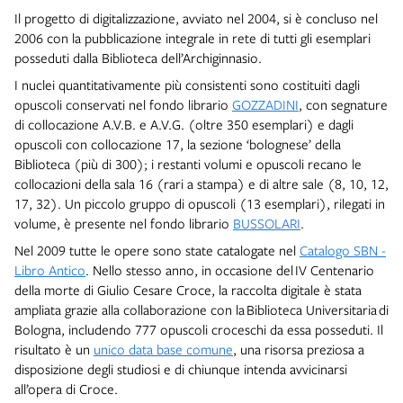
Il progetto di digitalizzazione, avviato nel 2004, si è concluso nel
2006 con la pubblicazione integrale in rete di tutti gli esemplari
posseduti dalla Biblioteca dell’Archiginnasio.
I nuclei quantitativamente più consistenti sono costituiti dagli
opuscoli conservati nel fondo librario
GOZZADINI
, con segnature
di collocazione A.V.B. e A.V.G. (oltre 350 esemplari) e dagli
opuscoli con collocazione 17, la sezione ‘bolognese’ della
Biblioteca (più di 300); i restanti volumi e opuscoli recano le
collocazioni della sala 16 (rari a stampa) e di altre sale (8, 10, 12,
17, 32). Un piccolo gruppo di opuscoli (13 esemplari), rilegati in
volume, è presente nel fondo librario
BUSSOLARI
.
Nel 2009 tutte le opere sono state catalogate nel
Catalogo SBN -
Libro Antico
. Nello stesso anno, in occasione del IV Centenario
della morte di Giulio Cesare Croce, la raccolta digitale è stata
ampliata grazie alla collaborazione con la Biblioteca Universitaria di
Bologna, includendo 777 opuscoli croceschi da essa posseduti. Il
risultato è un
unico data base comune
, una risorsa preziosa a
disposizione degli studiosi e di chiunque intenda avvicinarsi
all’opera di Croce.